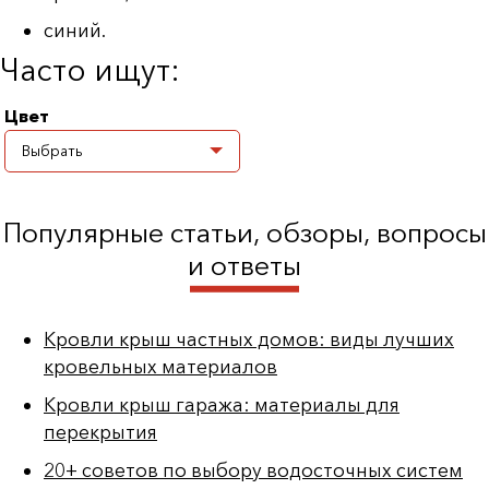
синий.
Часто ищут:
Цвет
Выбрать
Зеленый
Популярные статьи, обзоры, вопросы
Коричневый
и ответы
Красный
Серый
Кровли крыш частных домов: виды лучших
Синий
кровельных материалов
Кровли крыш гаража: материалы для
перекрытия
20+ советов по выбору водосточных систем