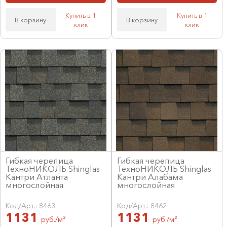
Купить в 1
Купить в 1
В корзину
В корзину
клик
клик
Гибкая черепица
Гибкая черепица
ТехноНИКОЛЬ Shinglas
ТехноНИКОЛЬ Shinglas
Кантри Атланта
Кантри Алабама
многослойная
многослойная
Код/Арт.: 8463
Код/Арт.: 8462
1131
1131
руб./м²
руб./м²