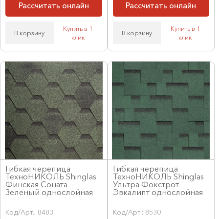
Рассчитать онлайн
Рассчитать онлайн
Купить в 1
Купить в 1
В корзину
В корзину
клик
клик
Гибкая черепица
Гибкая черепица
ТехноНИКОЛЬ Shinglas
ТехноНИКОЛЬ Shinglas
Финская Соната
Ультра Фокстрот
Зеленый однослойная
Эвкалипт однослойная
Код/Арт.: 8483
Код/Арт.: 8530