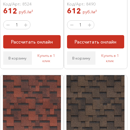
Код/Арт.: 8524
Код/Арт.: 8490
612
612
руб./м²
руб./м²
Рассчитать онлайн
Рассчитать онлайн
Купить в 1
Купить в 1
В корзину
В корзину
клик
клик