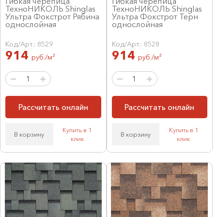
Гибкая черепица
Гибкая черепица
ТехноНИКОЛЬ Shinglas
ТехноНИКОЛЬ Shinglas
Ультра Фокстрот Рябина
Ультра Фокстрот Терн
однослойная
однослойная
Код/Арт.: 8529
Код/Арт.: 8528
914
914
руб./м²
руб./м²
Рассчитать онлайн
Рассчитать онлайн
Купить в 1
Купить в 1
В корзину
В корзину
клик
клик