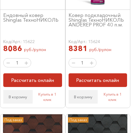
Ендовный ковер
Ковер подкладочный
Shinglas ТехноНИКОЛЬ
Shinglas ТехноНИКОЛЬ
ANDEREP PROF 40 п.м.
Код/Арт.: 15622
Код/Арт.: 15624
8086
8381
руб./рулон
руб./рулон
Рассчитать онлайн
Рассчитать онлайн
Купить в 1
Купить в 1
В корзину
В корзину
клик
клик
Под заказ
Под заказ