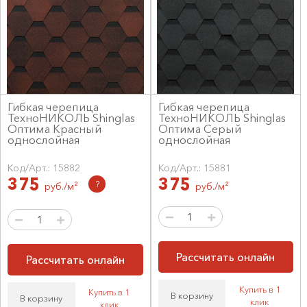
Гибкая черепица
Гибкая черепица
ТехноНИКОЛЬ Shinglas
ТехноНИКОЛЬ Shinglas
Оптима Красный
Оптима Серый
однослойная
однослойная
Код/Арт.: 15882
Код/Арт.: 15881
375
375
?
руб./м²
руб./м²
Рассчитать онлайн
Рассчитать онлайн
Купить в 1
Купить в 1
В корзину
В корзину
клик
клик