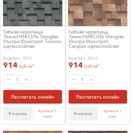
Гибкая черепица
Гибкая черепица
ТехноНИКОЛЬ Shinglas
ТехноНИКОЛЬ Shinglas
Ультра Фокстрот Тополь
Ультра Фокстрот
однослойная
Сандал однослойная
Код/Арт.: 8527
Код/Арт.: 8526
914
914
руб./м²
руб./м²
Рассчитать онлайн
Рассчитать онлайн
Купить в 1
Купить в 1
В корзину
В корзину
клик
клик