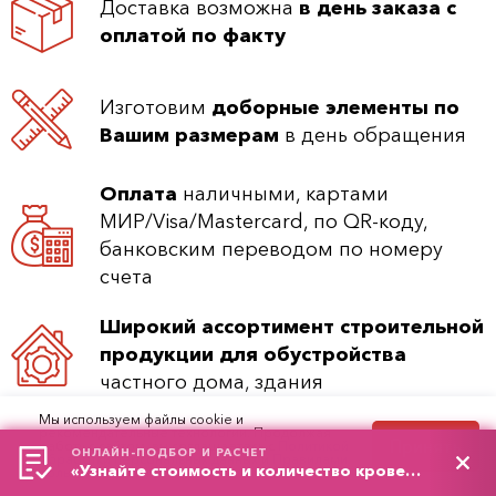
Доставка возможна
в день заказа с
оплатой по факту
Изготовим
доборные элементы по
Вашим размерам
в день обращения
Оплата
наличными, картами
МИР/Visa/Mastercard, по QR-коду,
банковским переводом по номеру
счета
Широкий ассортимент строительной
продукции для обустройства
частного дома, здания
Мы используем файлы cookie и
рекомендательные технологии. Продолжая
Офис продаж/склад в Москве - адрес
Принять
работу с сайтом, вы соглашаетесь с
Политикой
ОНЛАЙН-ПОДБОР И РАСЧЕТ
обработки персональных данных
и
Правилами
на Юге (Новорязанское ш.)
«Узнайте стоимость и количество кровельного материала»
пользования сайтом.