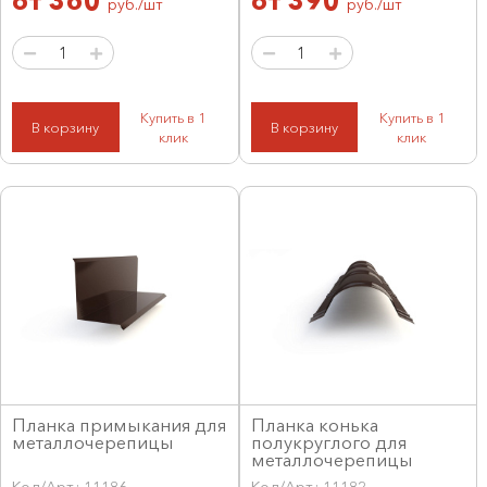
от
360
от
390
руб./шт
руб./шт
Купить в 1
Купить в 1
В корзину
В корзину
клик
клик
Планка примыкания для
Планка конька
металлочерепицы
полукруглого для
металлочерепицы
Код/Арт.: 11186
Код/Арт.: 11182