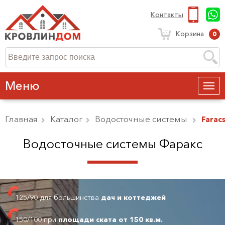
Контакты
Корзина
0
Меню
Главная
Каталог
Водосточные системы
Farac
Водосточные системы Фаракс
125/90 для большинства
дач и коттеджей
150/100 при
площади ската от 150 кв.м.