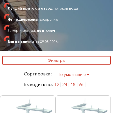
Лучший приток и отвод
потоков воды
Не подвержены
засорению
Замер и монтаж
под ключ
Все в наличии
на 09.08.2026 г.
Фильтры
Сортировка:
По умолчанию
Выводить по:
12
|
24
|
48
|
96
|