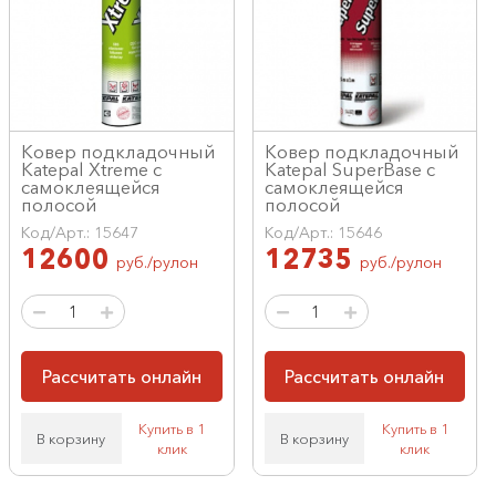
Ковер подкладочный
Ковер подкладочный
Katepal Xtreme с
Katepal SuperBase с
самоклеящейся
самоклеящейся
полосой
полосой
Код/Арт.: 15647
Код/Арт.: 15646
12600
12735
руб./рулон
руб./рулон
Рассчитать онлайн
Рассчитать онлайн
Купить в 1
Купить в 1
В корзину
В корзину
клик
клик