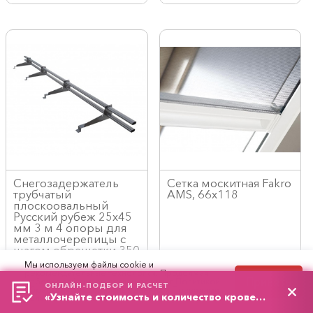
Снегозадержатель
Сетка москитная Fakro
трубчатый
AMS, 66x118
плоскоовальный
Русский рубеж 25х45
мм 3 м 4 опоры для
металлочерепицы с
шагом обрешетки 350
мм RAL 7024 Серый
Мы используем файлы cookie и
графит
рекомендательные технологии. Продолжая
Принять
работу с сайтом, вы соглашаетесь с
Политикой
ОНЛАЙН-ПОДБОР И РАСЧЕТ
Код/Арт.: 9163
Код/Арт.: 15268
обработки персональных данных
и
Правилами
«Узнайте стоимость и количество кровельного материала»
пользования сайтом.
3300
18928
руб./шт
руб./шт