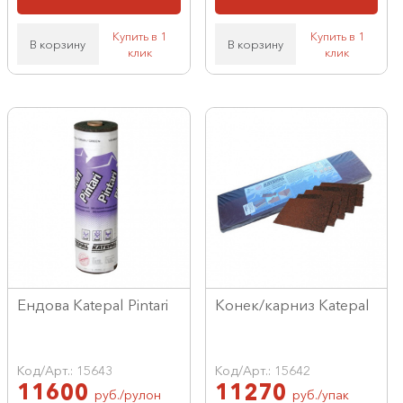
Купить в 1
Купить в 1
В корзину
В корзину
клик
клик
Ендова Katepal Pintari
Конек/карниз Katepal
Код/Арт.: 15643
Код/Арт.: 15642
11600
11270
руб./рулон
руб./упак