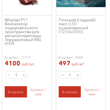
Wirplast P51
Плоский (гладкий)
Вентилятор
лист 0,50
подкровельного
оцинкованный
пространства для
(1250x2000)
металлочерепицы
Терракотовый RAL
8004
Код/Арт.: 17712
Код/Арт.: 7868
4100
497
руб./шт
руб./м²
Купить в 1
Купить в 1
В корзину
В корзину
клик
клик