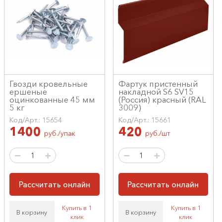
Гвозди кровельные
Фартук пристенный
ершеные
накладной S6 SV15
оцинкованные 45 мм
(Россия) красный (RAL
5 кг
3009)
Код/Арт.: 15654
Код/Арт.: 15661
1400
420
руб./упак
руб./шт
Рассчитать онлайн
Рассчитать онлайн
Купить в 1
Купить в 1
В корзину
В корзину
клик
клик