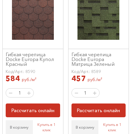
Гибкая черепица
Гибкая черепица
Docke Europa Купол
Docke Europa
Красный
Матрица Зеленый
Код/Арт.: 8590
Код/Арт.: 8589
584
457
руб./м²
руб./м²
Рассчитать онлайн
Рассчитать онлайн
Купить в 1
Купить в 1
В корзину
В корзину
клик
клик