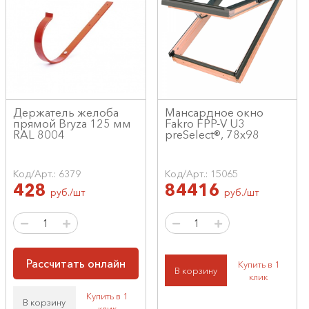
Держатель желоба
Мансардное окно
прямой Bryza 125 мм
Fakro FPP-V U3
RAL 8004
preSelect®, 78x98
Код/Арт.: 6379
Код/Арт.: 15065
428
84416
руб./шт
руб./шт
Рассчитать онлайн
Купить в 1
В корзину
клик
Купить в 1
В корзину
клик