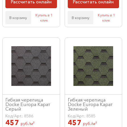
Рассчитать онлайн
Рассчитать онлайн
Купить в 1
Купить в 1
В корзину
В корзину
клик
клик
Гибкая черепица
Гибкая черепица
Docke Europa Карат
Docke Europa Карат
Серый
Зеленый
Код/Арт.: 8586
Код/Арт.: 8585
457
457
руб./м²
руб./м²