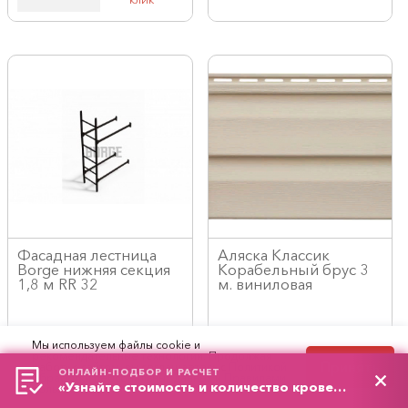
Фасадная лестница
Аляска Классик
Borge нижняя секция
Корабельный брус 3
1,8 м RR 32
м. виниловая
Код/Арт.: 13467
Код/Арт.: 2037
Мы используем файлы cookie и
5731
рекомендательные технологии. Продолжая
руб./шт
Принять
работу с сайтом, вы соглашаетесь с
Политикой
ОНЛАЙН-ПОДБОР И РАСЧЕТ
обработки персональных данных
и
Правилами
110
«Узнайте стоимость и количество кровельного материала»
пользования сайтом.
руб./шт