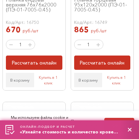
верхняя 76х76х2000
95х120х2000 (ПЭ-01-
(ПЭ-01-7005-0.45)
7005-0.45)
Код/Арт.: 16750
Код/Арт.: 16749
670
865
руб./шт
руб./шт
Рассчитать онлайн
Рассчитать онлайн
Купить в 1
Купить в 1
В корзину
В корзину
клик
клик
Мы используем файлы cookie и
рекомендательные технологии. Продолжая
Принять
работу с сайтом, вы соглашаетесь с
Политикой
ОНЛАЙН-ПОДБОР И РАСЧЕТ
обработки персональных данных
и
Правилами
«Узнайте стоимость и количество кровельного материала»
пользования сайтом.