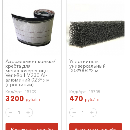
Аэроэлемент конька/
Уплотнитель
хребта для
универсальный
металлочерепицы
003*004*2 м
Vent-Roll M230 Al-
алюминий 023*5 м
(прошитый)
Код/Арт.: 15709
Код/Арт.: 15708
3200
470
руб./шт
руб./шт
Рассчитать онлайн
Рассчитать онлайн