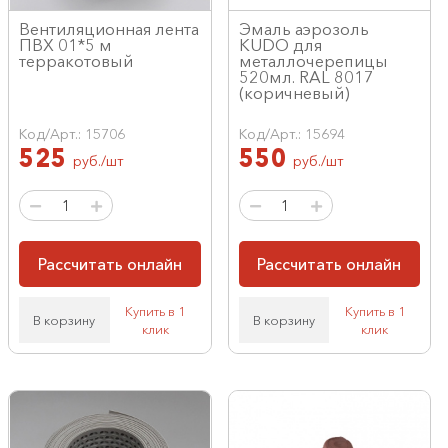
Вентиляционная лента
Эмаль аэрозоль
ПВХ 01*5 м
KUDO для
терракотовый
металлочерепицы
520мл. RAL 8017
(коричневый)
Код/Арт.: 15706
Код/Арт.: 15694
525
550
руб./шт
руб./шт
Рассчитать онлайн
Рассчитать онлайн
Купить в 1
Купить в 1
В корзину
В корзину
клик
клик