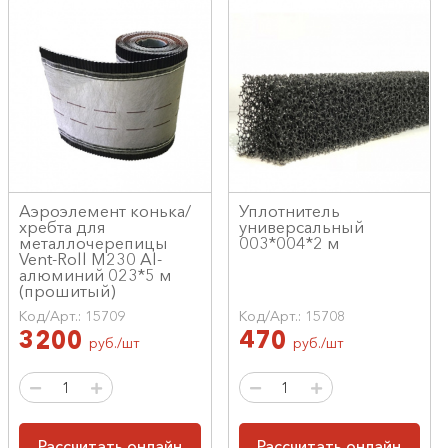
Аэроэлемент конька/
Уплотнитель
хребта для
универсальный
металлочерепицы
003*004*2 м
Vent-Roll M230 Al-
алюминий 023*5 м
(прошитый)
Код/Арт.: 15709
Код/Арт.: 15708
3200
470
руб./шт
руб./шт
Рассчитать онлайн
Рассчитать онлайн