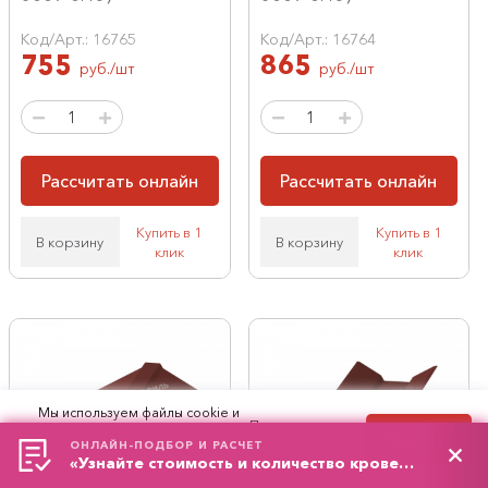
Код/Арт.: 16765
Код/Арт.: 16764
755
865
руб./шт
руб./шт
Рассчитать онлайн
Рассчитать онлайн
Купить в 1
Купить в 1
В корзину
В корзину
клик
клик
Мы используем файлы cookie и
рекомендательные технологии. Продолжая
Принять
работу с сайтом, вы соглашаетесь с
Политикой
ОНЛАЙН-ПОДБОР И РАСЧЕТ
обработки персональных данных
и
Правилами
«Узнайте стоимость и количество кровельного материала»
пользования сайтом.