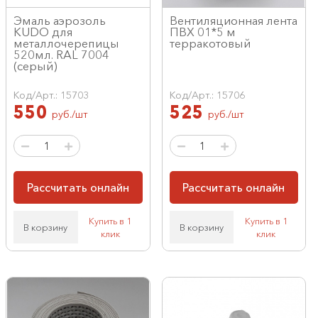
Эмаль аэрозоль
Вентиляционная лента
KUDO для
ПВХ 01*5 м
металлочерепицы
терракотовый
520мл. RAL 7004
(серый)
Код/Арт.: 15703
Код/Арт.: 15706
550
525
руб./шт
руб./шт
Рассчитать онлайн
Рассчитать онлайн
Купить в 1
Купить в 1
В корзину
В корзину
клик
клик