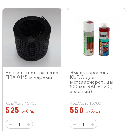
Вентиляционная лента
Эмаль аэрозоль
ПВХ 01*5 м черный
KUDO для
металлочерепицы
520мл. RAL 6020 (т-
зеленый)
Код/Арт.: 15705
Код/Арт.: 15700
525
550
руб./шт
руб./шт