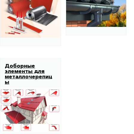
Доборные
элементы для
металлочерепиц
ы