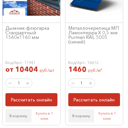
Дымник-флюгарка
Металлочерепица МП
Стандартный
Ламонтерра X 0,5 мм
1560х1160 мм
Purman RAL 5005
(синий)
Код/Арт.: 11941
Код/Арт.: 16612
от
10404
1460
руб./шт
руб./м²
Рассчитать онлайн
Рассчитать онлайн
Купить в 1
Купить в 1
В корзину
В корзину
клик
клик