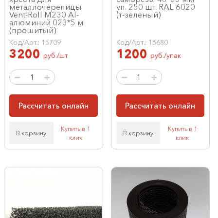
металлочерепицы
уп. 250 шт. RAL 6020
Vent-Roll M230 Al-
(т-зеленый)
алюминий 023*5 м
(прошитый)
Код/Арт.: 15709
Код/Арт.: 15680
3200
1200
руб./шт
руб./упак
Рассчитать онлайн
Рассчитать онлайн
Купить в 1
Купить в 1
В корзину
В корзину
клик
клик