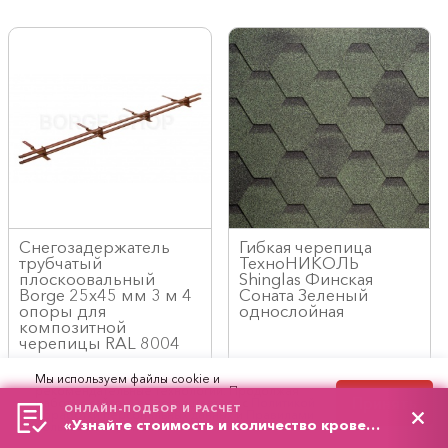
Снегозадержатель
Гибкая черепица
трубчатый
ТехноНИКОЛЬ
плоскоовальный
Shinglas Финская
Borge 25х45 мм 3 м 4
Соната Зеленый
опоры для
однослойная
композитной
черепицы RAL 8004
Код/Арт.: 13081
Код/Арт.: 8483
Мы используем файлы cookie и
4500
612
рекомендательные технологии. Продолжая
руб./шт
руб./м²
Принять
работу с сайтом, вы соглашаетесь с
Политикой
ОНЛАЙН-ПОДБОР И РАСЧЕТ
обработки персональных данных
и
Правилами
«Узнайте стоимость и количество кровельного материала»
пользования сайтом.