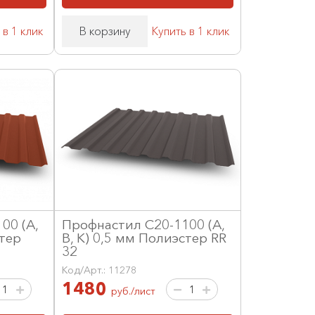
 в 1 клик
В корзину
Купить в 1 клик
00 (А,
Профнастил С20-1100 (А,
стер
В, К) 0,5 мм Полиэстер RR
32
Код/Арт.: 11278
1480
руб./лист