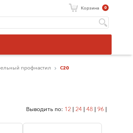
Корзина
0
вельный профнастил
С20
Выводить по:
12
|
24
|
48
|
96
|