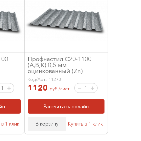
100
Профнастил С20-1100
(А,В,К) 0,5 мм
оцинкованный (Zn)
Код/Арт.: 11273
1120
руб./лист
йн
Рассчитать онлайн
 в 1 клик
В корзину
Купить в 1 клик