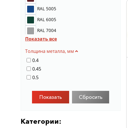
RAL 5005
RAL 6005
RAL 7004
Показать все
RAL 7024
Толщина металла, мм
RAL 8004
0.4
RAL 8017
0.45
RR 11
0.5
RR 32
Сбросить
Категории: