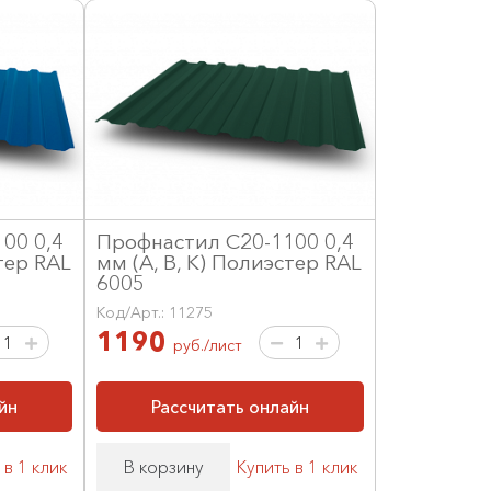
00 0,4
Профнастил С20-1100 0,4
тер RAL
мм (А, В, К) Полиэстер RAL
6005
Код/Арт.: 11275
1190
руб./лист
йн
Рассчитать онлайн
 в 1 клик
В корзину
Купить в 1 клик