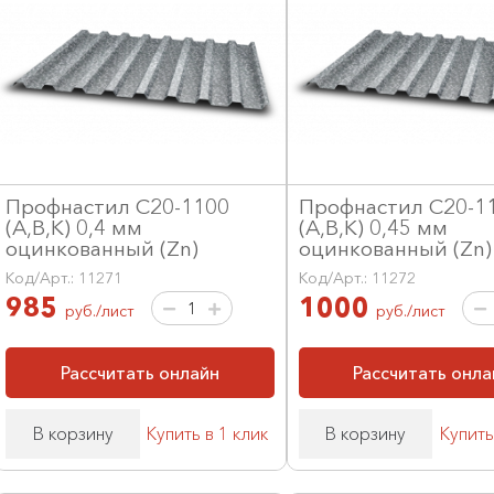
Профнастил С20-1100
Профнастил С20-1
(А,В,К) 0,4 мм
(А,В,К) 0,45 мм
оцинкованный (Zn)
оцинкованный (Zn)
Код/Арт.: 11271
Код/Арт.: 11272
985
1000
руб./лист
руб./лист
Рассчитать онлайн
Рассчитать онла
В корзину
Купить в 1 клик
В корзину
Купить