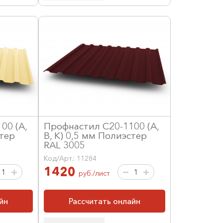
00 (А,
Профнастил С20-1100 (А,
стер
В, К) 0,5 мм Полиэстер
RAL 3005
Код/Арт.: 11284
1420
руб./лист
йн
Рассчитать онлайн