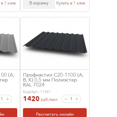
 в 1 клик
В корзину
Купить в 1 клик
00 (А,
Профнастил С20-1100 (А,
стер
В, К) 0,5 мм Полиэстер
RAL 7024
Код/Арт.: 11281
1420
руб./лист
йн
Рассчитать онлайн