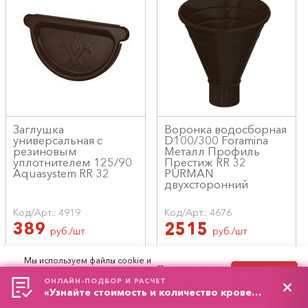
Заглушка
Воронка водосборная
универсальная с
D100/300 Foramina
резиновым
Металл Профиль
уплотнителем 125/90
Престиж RR 32
Aquasystem RR 32
PURMAN
двухсторонний
Код/Арт.: 4919
Код/Арт.: 4676
389
2515
руб./шт
руб./шт
Мы используем файлы cookie и
рекомендательные технологии. Продолжая
Принять
работу с сайтом, вы соглашаетесь с
Политикой
ОНЛАЙН-ПОДБОР И РАСЧЕТ
обработки персональных данных
и
Правилами
«Узнайте стоимость и количество кровельного материала»
пользования сайтом.
Рассчитать онлайн
Рассчитать онлайн