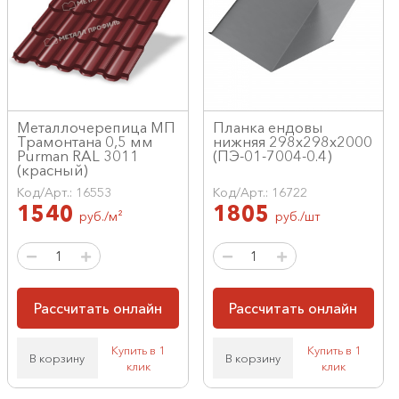
Металлочерепица МП
Планка ендовы
Трамонтана 0,5 мм
нижняя 298х298х2000
Purman RAL 3011
(ПЭ-01-7004-0.4)
(красный)
Код/Арт.: 16553
Код/Арт.: 16722
1540
1805
руб./м²
руб./шт
Рассчитать онлайн
Рассчитать онлайн
Купить в 1
Купить в 1
В корзину
В корзину
клик
клик