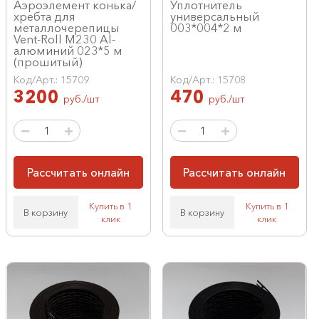
Аэроэлемент конька/
Уплотнитель
хребта для
универсальный
металлочерепицы
003*004*2 м
Vent-Roll M230 Al-
алюминий 023*5 м
(прошитый)
Код/Арт.: 15709
Код/Арт.: 15708
3200
470
руб./шт
руб./шт
Рассчитать онлайн
Рассчитать онлайн
Купить в 1
Купить в 1
В корзину
В корзину
клик
клик