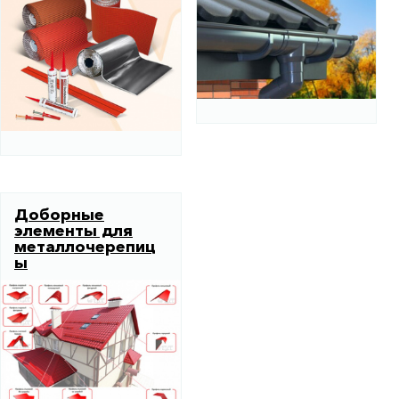
Доборные
элементы для
металлочерепиц
ы