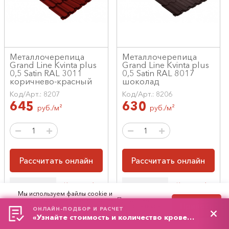
Металлочерепица
Металлочерепица
Grand Line Kvinta plus
Grand Line Kvinta plus
0,5 Satin RAL 3011
0,5 Satin RAL 8017
коричнево-красный
шоколад
Код/Арт.: 8207
Код/Арт.: 8206
645
630
руб./м²
руб./м²
Рассчитать онлайн
Рассчитать онлайн
Купить в 1
Купить в 1
В корзину
В корзину
Мы используем файлы cookie и
клик
клик
рекомендательные технологии. Продолжая
Принять
работу с сайтом, вы соглашаетесь с
Политикой
ОНЛАЙН-ПОДБОР И РАСЧЕТ
обработки персональных данных
и
Правилами
«Узнайте стоимость и количество кровельного материала»
пользования сайтом.