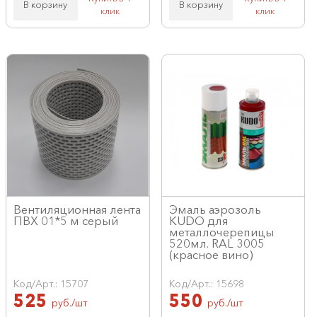
В корзину
В корзину
клик
клик
Вентиляционная лента
Эмаль аэрозоль
ПВХ 01*5 м серый
KUDO для
металлочерепицы
520мл. RAL 3005
(красное вино)
Код/Арт.: 15707
Код/Арт.: 15698
525
550
руб./шт
руб./шт