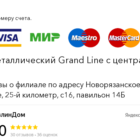
меру счета.
таллический Grand Line c цент
ы о филиале по адресу Новорязанско
, 25-й километр, с16, павильон 14Б