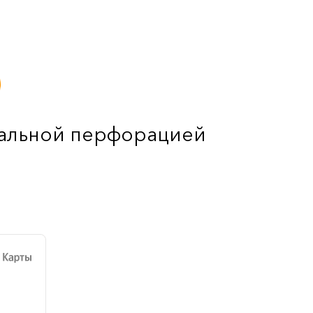
ральной перфорацией
е