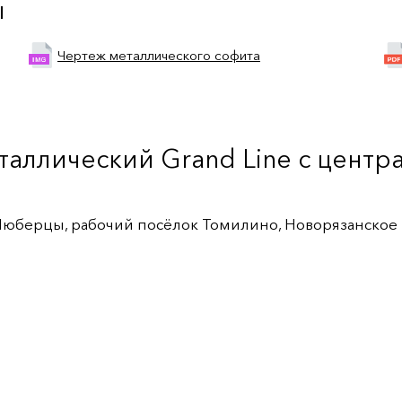
ы
Чертеж металлического софита
еталлический Grand Line c цент
 Люберцы, рабочий посёлок Томилино, Новорязанское ш