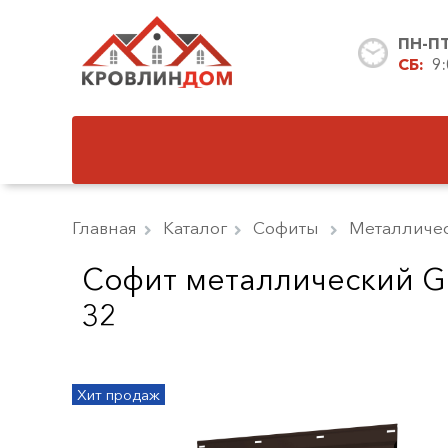
ПН-П
СБ:
9
Главная
Каталог
Софиты
Металличе
Софит металлический G
32
Хит продаж