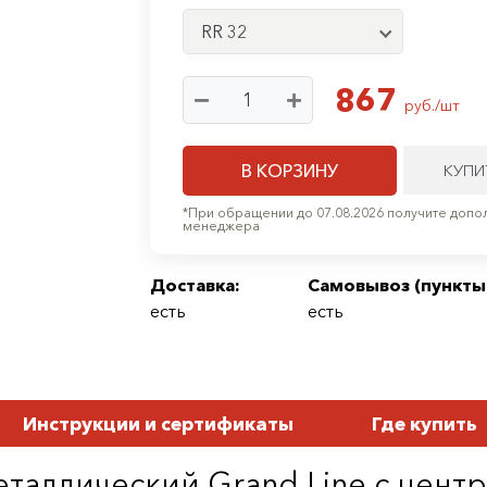
RR 32
867
руб./шт
В КОРЗИНУ
КУПИ
*При обращении до 07.08.2026 получите допол
менеджера
Доставка:
Самовывоз (
пункты
есть
есть
Инструкции и сертификаты
Где купить
таллический Grand Line c цен