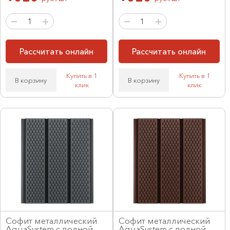
Рассчитать онлайн
Рассчитать онлайн
Купить в 1
Купить в 1
В корзину
В корзину
клик
клик
Софит металлический
Софит металлический
AquaSystem с полной
AquaSystem с полной