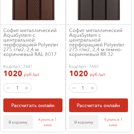
Софит металлический
Софит металлический
AquaSystem с
AquaSystem с
центральной
центральной
перфорацией Polyester
перфорацией Polyester
275 г/м2, 2,4 м
275 г/м2, 2,4 м темно-
коричневый RAL 8017
коричневый RR 32
Код/Арт.: 7641
Код/Арт.: 7640
1020
1020
руб./шт
руб./шт
Рассчитать онлайн
Рассчитать онлайн
Купить в 1
Купить в 1
В корзину
В корзину
клик
клик