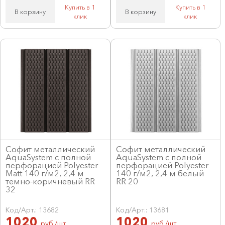
Купить в 1
Купить в 1
В корзину
В корзину
клик
клик
Софит металлический
Софит металлический
AquaSystem с полной
AquaSystem с полной
перфорацией Polyester
перфорацией Polyester
Matt 140 г/м2, 2,4 м
140 г/м2, 2,4 м белый
темно-коричневый RR
RR 20
32
Код/Арт.: 13682
Код/Арт.: 13681
1020
1020
руб./шт
руб./шт