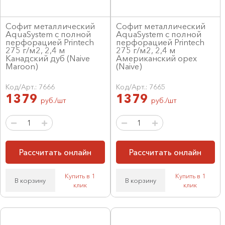
Софит металлический
Софит металлический
AquaSystem с полной
AquaSystem с полной
перфорацией Printech
перфорацией Printech
275 г/м2, 2,4 м
275 г/м2, 2,4 м
Канадский дуб (Naive
Американский орех
Maroon)
(Naive)
Код/Арт.: 7666
Код/Арт.: 7665
1379
1379
руб./шт
руб./шт
Рассчитать онлайн
Рассчитать онлайн
Купить в 1
Купить в 1
В корзину
В корзину
клик
клик