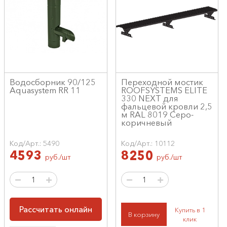
Водосборник 90/125
Переходной мостик
Aquasystem RR 11
ROOFSYSTEMS ELITE
330 NEXT для
фальцевой кровли 2,5
м RAL 8019 Серо-
коричневый
Код/Арт.: 5490
Код/Арт.: 10112
4593
8250
руб./шт
руб./шт
Рассчитать онлайн
Купить в 1
В корзину
клик