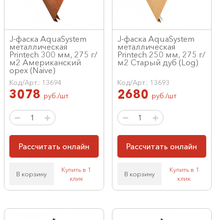
J-фаска AquaSystem
J-фаска AquaSystem
металлическая
металлическая
Printech 300 мм, 275 г/
Printech 250 мм, 275 г/
м2 Американский
м2 Старый дуб (Log)
орех (Naive)
Код/Арт.: 13694
Код/Арт.: 13693
3078
2680
руб./шт
руб./шт
Рассчитать онлайн
Рассчитать онлайн
Купить в 1
Купить в 1
В корзину
В корзину
клик
клик