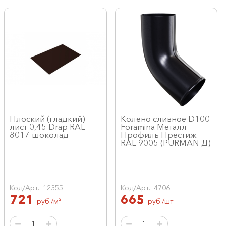
Плоский (гладкий)
Колено сливное D100
лист 0,45 Drap RAL
Foramina Металл
8017 шоколад
Профиль Престиж
RAL 9005 (PURMAN Д)
Код/Арт.: 12355
Код/Арт.: 4706
721
665
руб./м²
руб./шт