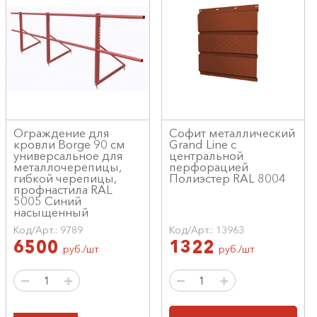
Ограждение для
Софит металлический
кровли Borge 90 см
Grand Line c
универсальное для
центральной
металлочерепицы,
перфорацией
гибкой черепицы,
Полиэстер RAL 8004
профнастила RAL
5005 Синий
насыщенный
Код/Арт.: 9789
Код/Арт.: 13963
6500
1322
руб./шт
руб./шт