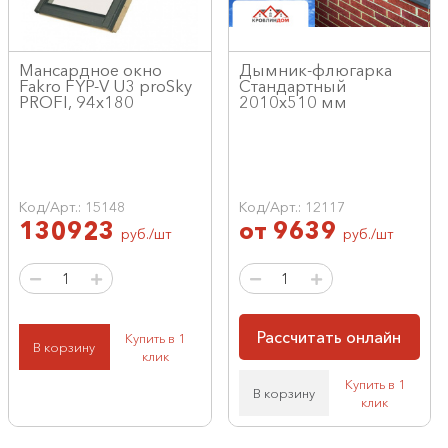
Мансардное окно
Дымник-флюгарка
Fakro FYP-V U3 proSky
Стандартный
PROFI, 94x180
2010х510 мм
Код/Арт.: 15148
Код/Арт.: 12117
130923
от
9639
руб./шт
руб./шт
Рассчитать онлайн
Купить в 1
В корзину
клик
Купить в 1
В корзину
клик