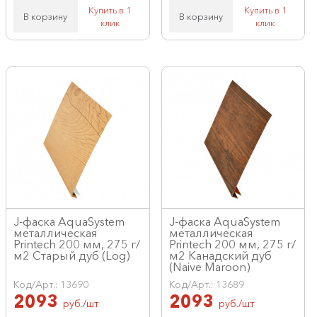
Купить в 1
Купить в 1
В корзину
В корзину
клик
клик
J-фаска AquaSystem
J-фаска AquaSystem
металлическая
металлическая
Printech 200 мм, 275 г/
Printech 200 мм, 275 г/
м2 Старый дуб (Log)
м2 Канадский дуб
(Naive Maroon)
Код/Арт.: 13690
Код/Арт.: 13689
2093
2093
руб./шт
руб./шт