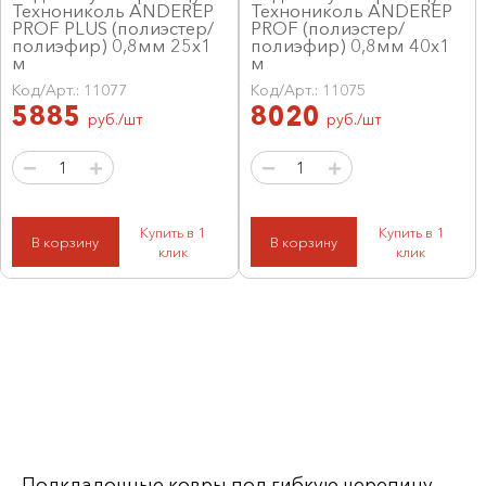
Технониколь ANDEREP
Технониколь ANDEREP
PROF PLUS (полиэстер/
PROF (полиэстер/
полиэфир) 0,8мм 25х1
полиэфир) 0,8мм 40х1
м
м
Код/Арт.: 11077
Код/Арт.: 11075
5885
8020
руб./шт
руб./шт
Купить в 1
Купить в 1
В корзину
В корзину
клик
клик
Подкладочные ковры под гибкую черепицу