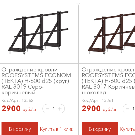
Ограждение кровли
Ограждение кровл
ROOFSYSTEMS ECONOM
ROOFSYSTEMS E
(ТЕКТА) H-600 d25 (круг)
(ТЕКТА) H-600 d25 (
RAL 8019 Серо-
RAL 8017 Коричне
коричневый
шоколад
Код/Арт.: 13362
Код/Арт.: 13361
2900
2900
руб./шт
руб./шт
В корзину
Купить в 1 клик
В корзину
Купить