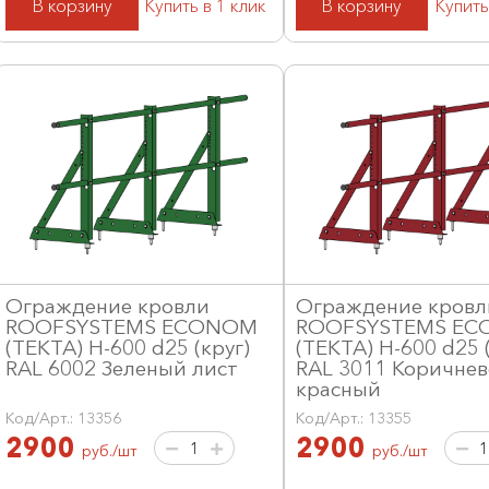
В корзину
Купить в 1 клик
В корзину
Купить
Ограждение кровли
Ограждение кровл
ROOFSYSTEMS ECONOM
ROOFSYSTEMS E
(ТЕКТА) H-600 d25 (круг)
(ТЕКТА) H-600 d25 (
RAL 6002 Зеленый лист
RAL 3011 Коричнев
красный
Код/Арт.: 13356
Код/Арт.: 13355
2900
2900
руб./шт
руб./шт