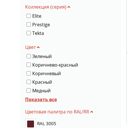
Коллекция (серия)
Elite
Prestige
Tekta
Цвет
Зеленый
Коричнево-красный
Коричневый
Красный
Медный
Серо-коричневый
Показать все
Серый
Цветовая палитра по RAL/RR
Синий
RAL 3005
Темно-красный