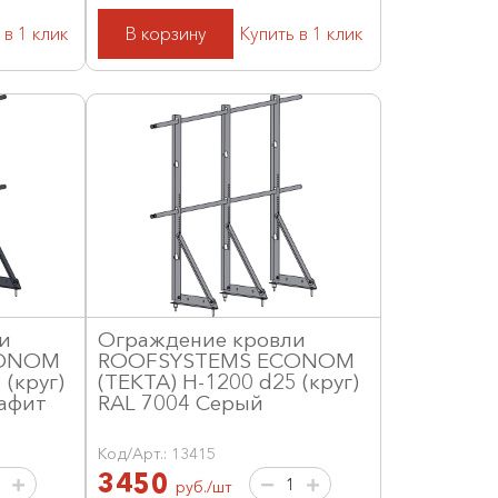
 в 1 клик
В корзину
Купить в 1 клик
и
Ограждение кровли
CONOM
ROOFSYSTEMS ECONOM
 (круг)
(ТЕКТА) H-1200 d25 (круг)
афит
RAL 7004 Серый
Код/Арт.: 13415
3450
руб./шт