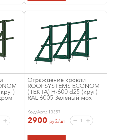
и
Ограждение кровли
CONOM
ROOFSYSTEMS ECONOM
круг)
(ТЕКТА) H-600 d25 (круг)
хром
RAL 6005 Зеленый мох
Код/Арт.: 13357
2900
руб./шт