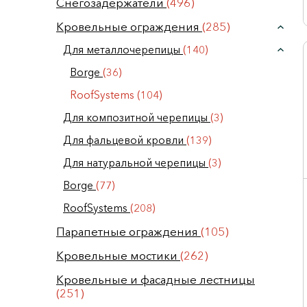
Снегозадержатели
(496)
Кровельные ограждения
(285)
Для металлочерепицы
(140)
Borge
(36)
RoofSystems
(104)
Для композитной черепицы
(3)
Для фальцевой кровли
(139)
Для натуральной черепицы
(3)
Borge
(77)
RoofSystems
(208)
Парапетные ограждения
(105)
Кровельные мостики
(262)
Кровельные и фасадные лестницы
(251)