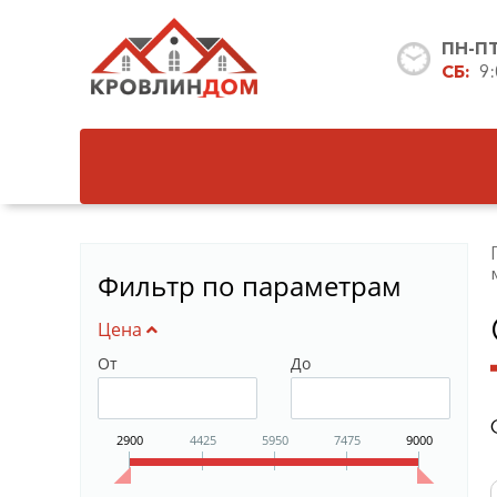
ПН-П
СБ:
9
Фильтр по параметрам
Цена
От
До
2900
4425
5950
7475
9000