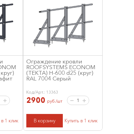
и
Ограждение кровли
CONOM
ROOFSYSTEMS ECONOM
круг)
(ТЕКТА) H-600 d25 (круг)
афит
RAL 7004 Серый
Код/Арт.: 13363
2900
руб./шт
 в 1 клик
В корзину
Купить в 1 клик