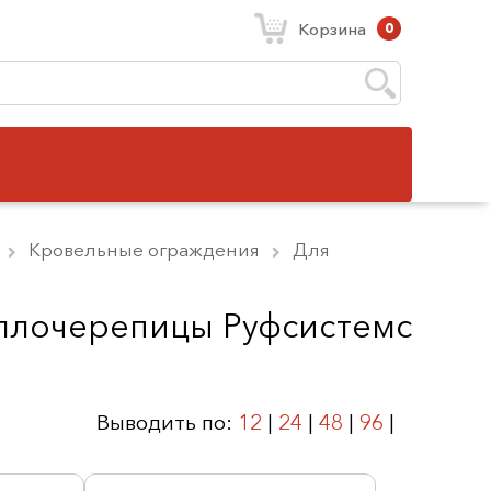
Корзина
0
Кровельные ограждения
Для
ллочерепицы Руфсистемс
Выводить по:
12
|
24
|
48
|
96
|