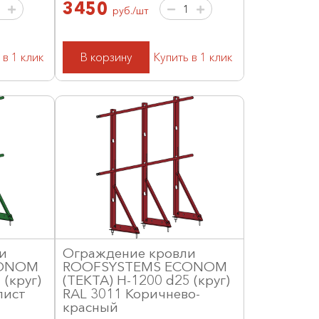
3450
руб./шт
 в 1 клик
В корзину
Купить в 1 клик
и
Ограждение кровли
CONOM
ROOFSYSTEMS ECONOM
 (круг)
(ТЕКТА) H-1200 d25 (круг)
лист
RAL 3011 Коричнево-
красный