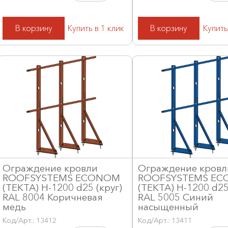
В корзину
Купить в 1 клик
В корзину
Купить
Ограждение кровли
Ограждение кровл
ROOFSYSTEMS ECONOM
ROOFSYSTEMS E
(ТЕКТА) H-1200 d25 (круг)
(ТЕКТА) H-1200 d25
RAL 8004 Коричневая
RAL 5005 Синий
медь
насыщенный
Код/Арт.: 13412
Код/Арт.: 13411