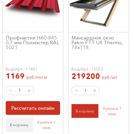
Профнастил Н60-845
Мансардное окно
0,7 мм Полиэстер RAL
Fakro FTT U8 Thermo,
5021
78x118
Код/Арт.: 11481
Код/Арт.: 15053
1169
219200
руб./пог.м
руб./шт
Рассчитать онлайн
Купить в 1
В корзину
клик
Купить в 1
В корзину
клик