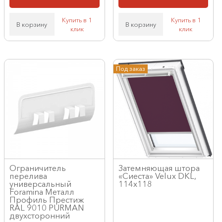
Купить в 1
Купить в 1
В корзину
В корзину
клик
клик
Под заказ
Ограничитель
Затемняющая штора
перелива
«Сиеста» Velux DKL,
универсальный
114x118
Foramina Металл
Профиль Престиж
RAL 9010 PURMAN
двухсторонний