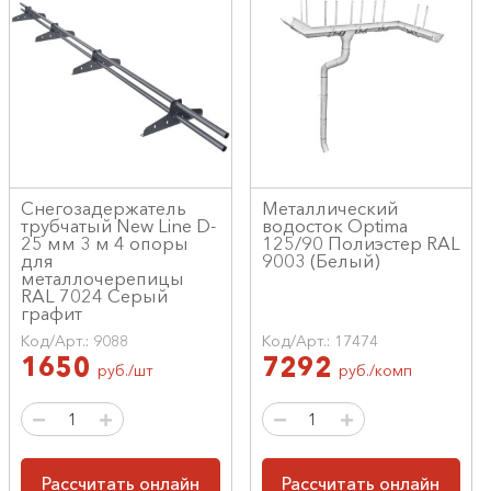
Снегозадержатель
Металлический
трубчатый New Line D-
водосток Optima
25 мм 3 м 4 опоры
125/90 Полиэстер RAL
для
9003 (Белый)
металлочерепицы
RAL 7024 Серый
графит
Код/Арт.: 9088
Код/Арт.: 17474
1650
7292
руб./шт
руб./комп
Рассчитать онлайн
Рассчитать онлайн