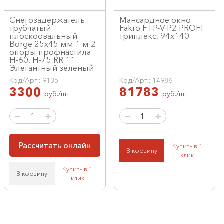
Снегозадержатель
Мансардное окно
трубчатый
Fakro FTP-V P2 PROFI
плоскоовальный
триплекс, 94x140
Borge 25х45 мм 1 м 2
опоры профнастила
H-60, H-75 RR 11
Элегантный зеленый
Код/Арт.: 9135
Код/Арт.: 14986
3300
81783
руб./шт
руб./шт
Рассчитать онлайн
Купить в 1
В корзину
клик
Купить в 1
В корзину
клик