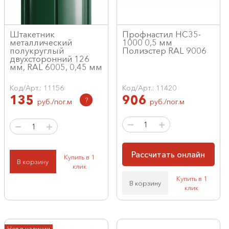
Штакетник
Профнастил НС35-
металлический
1000 0,5 мм
полукруглый
Полиэстер RAL 9006
двухсторонний 126
мм, RAL 6005, 0,45 мм
Код/Арт.: 11156
Код/Арт.: 11420
135
906
?
руб./пог.м
руб./пог.м
Рассчитать онлайн
Купить в 1
В корзину
клик
Купить в 1
В корзину
клик
Нет в наличии