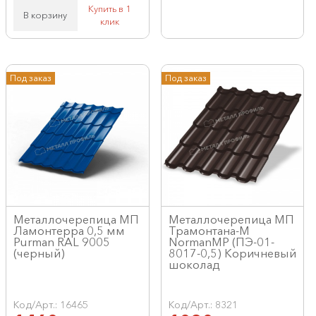
Купить в 1
В корзину
клик
Под заказ
Под заказ
Металлочерепица МП
Металлочерепица МП
Ламонтерра 0,5 мм
Трамонтана-M
Purman RAL 9005
NormanMP (ПЭ-01-
(черный)
8017-0,5) Коричневый
шоколад
Код/Арт.: 16465
Код/Арт.: 8321