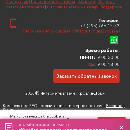
Инструкции
|
Полезное покупателям
|
Вакансии
|
Вопросы-
ответы
|
Карта сайта
|
Отправить заявку на замер
|
Поддержка
Телефон:
+7 (495) 766-13-43
г. Москва и Московская область (Подмосковье)
Время работы:
ПН-ПТ:
9:00-20:00
СБ:
9:00-18:00
Заказать обратный звонок
2026
Интернет-магазин «КровлинДом»
Комплексное SEO-продвижение + интернет-реклама:
Всеволод
Козлов
Мы используем файлы cookie и
рекомендательные технологии. Продолжая
Принять
работу с сайтом, вы соглашаетесь с
Политикой
Политика конфиденциальности, защиты и обработки
ОНЛАЙН-ПОДБОР И РАСЧЕТ
обработки персональных данных
и
Правилами
персональных данных
|
Пользовательское соглашение
«Узнайте стоимость и количество водостоков»