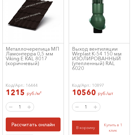
Металлочерепица МП
Выход вентиляции
Ламонтерра 0,5 мм
Wirplast К-54 150 мм
Viking E RAL 8017
ИЗОЛИРОВАННЫЙ
(коричневый)
(утепленный) RAL
6020
Код/Арт.: 16444
Код/Арт.: 10897
1215
10560
руб./м²
руб./шт
Рассчитать онлайн
Купить в 1
В корзину
клик