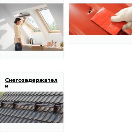
Снегозадержател
и