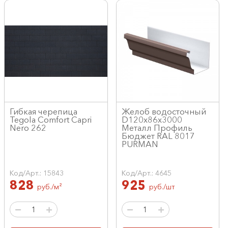
Гибкая черепица
Желоб водосточный
Tegola Comfort Capri
D120х86х3000
Nero 262
Металл Профиль
Бюджет RAL 8017
PURMAN
Код/Арт.: 15843
Код/Арт.: 4645
828
925
руб./м²
руб./шт