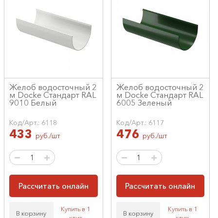
Желоб водосточный 2
Желоб водосточный 2
м Docke Стандарт RAL
м Docke Стандарт RAL
9010 Белый
6005 Зеленый
Код/Арт.: 6118
Код/Арт.: 6117
433
476
руб./шт
руб./шт
Рассчитать онлайн
Рассчитать онлайн
Купить в 1
Купить в 1
В корзину
В корзину
клик
клик