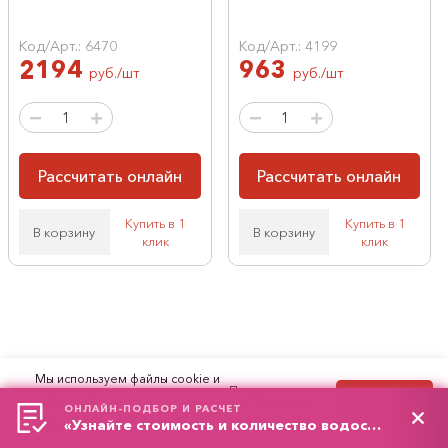
Код/Арт.: 6470
Код/Арт.: 4199
2194
963
руб./шт
руб./шт
Рассчитать онлайн
Рассчитать онлайн
Купить в 1
Купить в 1
В корзину
В корзину
клик
клик
Мы используем файлы cookie и
ПОЗВОНИТЕ НАМ:
рекомендательные технологии. Продолжая
Принять
работу с сайтом, вы соглашаетесь с
Политикой
ОНЛАЙН-ПОДБОР И РАСЧЕТ
обработки персональных данных
и
Правилами
«Узнайте стоимость и количество водостоков»
+7 (495) 766-13-43
пользования сайтом.