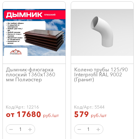
Дымник-флюгарка
Колено трубы 125/90
плоский 1360х1360
Interprofil RAL 9002
мм Полиэстер
(Гранит)
Код/Арт.: 12216
Код/Арт.: 5544
от
17680
579
руб./шт
руб./шт