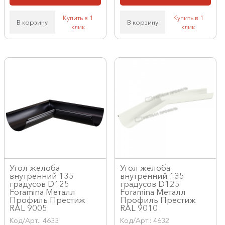
Купить в 1
Купить в 1
В корзину
В корзину
клик
клик
Угол желоба
Угол желоба
внутренний 135
внутренний 135
градусов D125
градусов D125
Foramina Металл
Foramina Металл
Профиль Престиж
Профиль Престиж
RAL 9005
RAL 9010
Код/Арт.: 4633
Код/Арт.: 4632