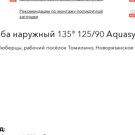
Рекомендации по монтажу полукруглой
заглушки
оба наружный 135° 125/90 Aquas
 Люберцы, рабочий посёлок Томилино, Новорязанское ш
Д: