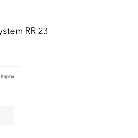
ystem RR 23
е