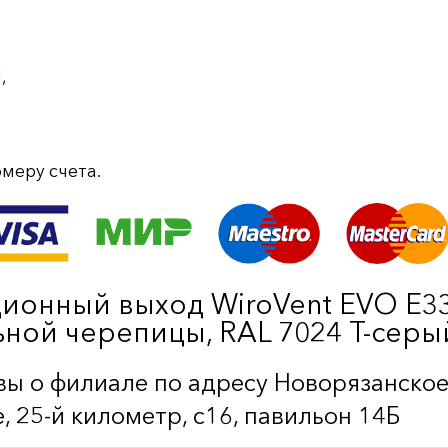
,
меру счета.
ционный выход WiroVent EVO E3
ьной черепицы, RAL 7024 Т-серы
ы о филиале по адресу Новорязанско
, 25-й километр, с16, павильон 14Б