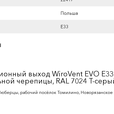
Польша
E33
ы
ционный выход WiroVent EVO E3
ьной черепицы, RAL 7024 Т-серы
 Люберцы, рабочий посёлок Томилино, Новорязанское ш