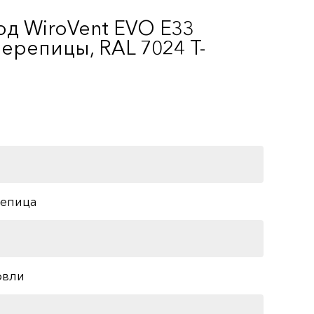
д WiroVent EVO E33
ерепицы, RAL 7024 Т-
репица
овли