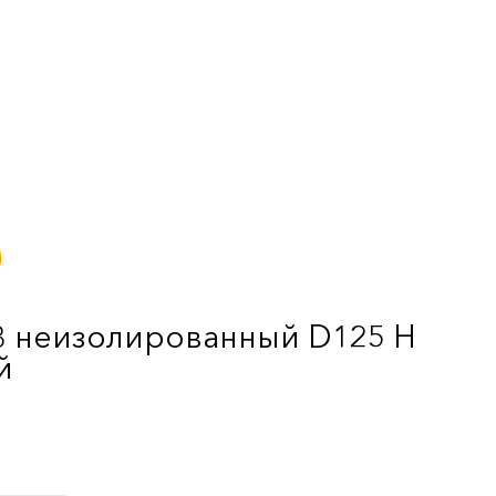
3 неизолированный D125 Н
й
е