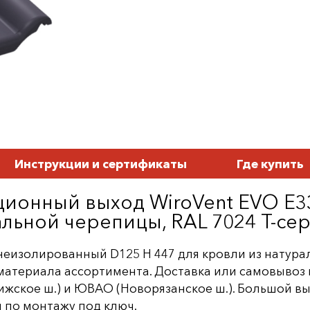
Инструкции и сертификаты
Где купить
ционный выход WiroVent EVO E
альной черепицы, RAL 7024 Т-се
еизолированный D125 Н 447 для кровли из натурал
/материала ассортимента. Доставка или самовывоз
жское ш.) и ЮВАО (Новорязанское ш.). Большой выб
ы по монтажу под ключ.