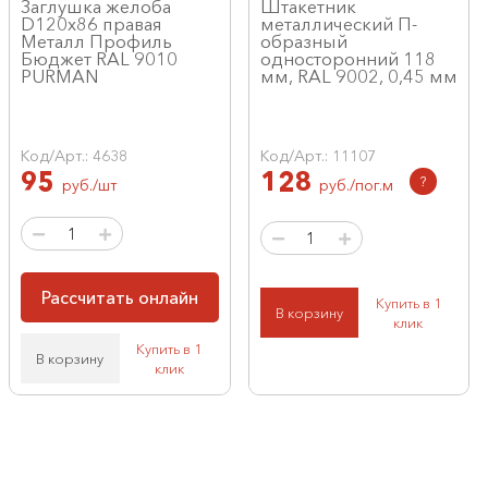
Заглушка желоба
Штакетник
D120х86 правая
металлический П-
Металл Профиль
образный
Бюджет RAL 9010
односторонний 118
PURMAN
мм, RAL 9002, 0,45 мм
Код/Арт.: 4638
Код/Арт.: 11107
95
128
?
руб./шт
руб./пог.м
Рассчитать онлайн
Купить в 1
В корзину
клик
Купить в 1
В корзину
клик