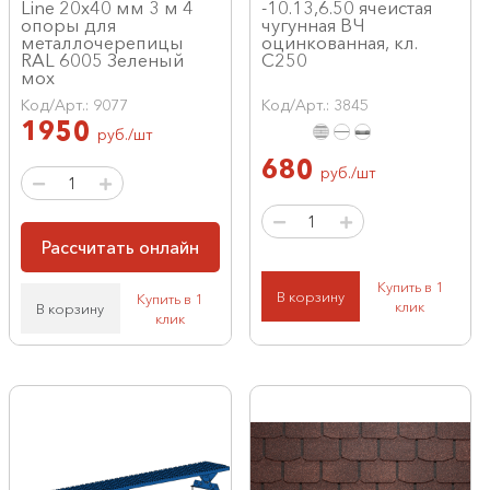
Line 20х40 мм 3 м 4
-10.13,6.50 ячеистая
опоры для
чугунная ВЧ
металлочерепицы
оцинкованная, кл.
RAL 6005 Зеленый
С250
мох
Код/Арт.: 9077
Код/Арт.: 3845
1950
руб./шт
680
руб./шт
Рассчитать онлайн
Купить в 1
В корзину
Купить в 1
клик
В корзину
клик