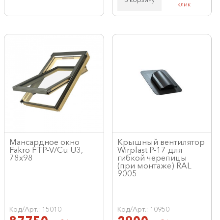
клик
Мансардное окно
Крышный вентилятор
Fakro FTP-V/Cu U3,
Wirplast P-17 для
78x98
гибкой черепицы
(при монтаже) RAL
9005
Код/Арт.: 15010
Код/Арт.: 10950