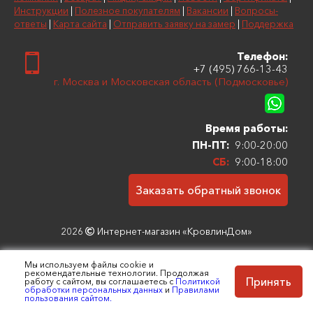
Инструкции
|
Полезное покупателям
|
Вакансии
|
Вопросы-
ответы
|
Карта сайта
|
Отправить заявку на замер
|
Поддержка
Телефон:
+7 (495) 766-13-43
г. Москва и Московская область (Подмосковье)
Время работы:
ПН-ПТ:
9:00-20:00
СБ:
9:00-18:00
Заказать обратный звонок
2026
Интернет-магазин «КровлинДом»
Комплексное SEO-продвижение + интернет-реклама:
Всеволод
Мы используем файлы cookie и
Козлов
рекомендательные технологии. Продолжая
Принять
работу с сайтом, вы соглашаетесь с
Политикой
обработки персональных данных
и
Правилами
пользования сайтом.
Политика конфиденциальности, защиты и обработки