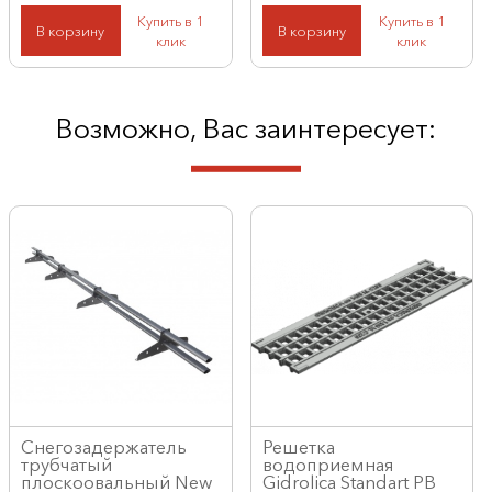
Купить в 1
Купить в 1
В корзину
В корзину
клик
клик
Возможно, Вас заинтересует:
Снегозадержатель
Решетка
трубчатый
водоприемная
плоскоовальный New
Gidrolica Standart РВ