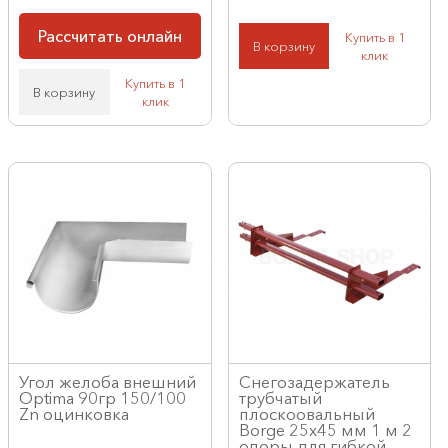
Рассчитать онлайн
Купить в 1
В корзину
клик
Купить в 1
В корзину
клик
Угол желоба внешний
Снегозадержатель
Optima 90гр 150/100
трубчатый
Zn оцинковка
плоскоовальный
Borge 25х45 мм 1 м 2
опоры для гибкой