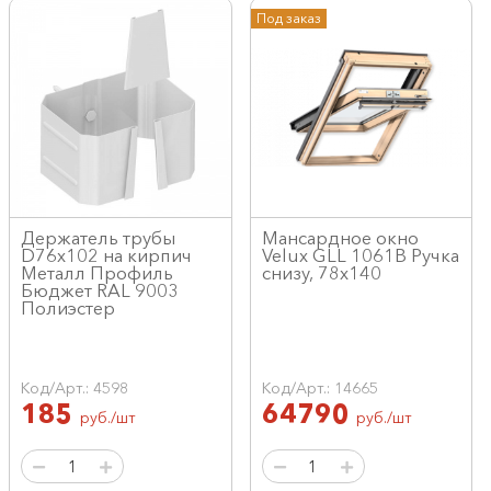
Под заказ
Держатель трубы
Мансардное окно
D76х102 на кирпич
Velux GLL 1061B Ручка
Металл Профиль
снизу, 78x140
Бюджет RAL 9003
Полиэстер
Код/Арт.: 4598
Код/Арт.: 14665
185
64790
руб./шт
руб./шт