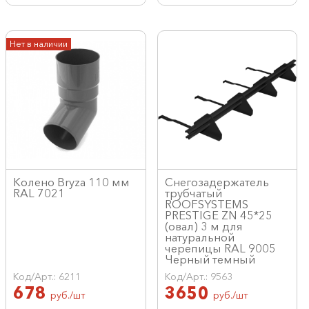
Нет в наличии
Колено Bryza 110 мм
Снегозадержатель
RAL 7021
трубчатый
ROOFSYSTEMS
PRESTIGE ZN 45*25
(овал) 3 м для
натуральной
черепицы RAL 9005
Черный темный
Код/Арт.: 6211
Код/Арт.: 9563
678
3650
руб./шт
руб./шт