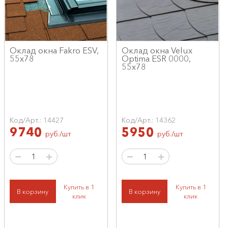
Оклад окна Fakro ESV,
Оклад окна Velux
55x78
Optima ESR 0000,
55x78
Код/Арт.: 14427
Код/Арт.: 14362
9740
5950
руб./шт
руб./шт
Купить в 1
Купить в 1
В корзину
В корзину
клик
клик