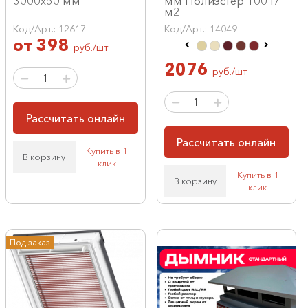
3000х50 мм
мм Полиэстер 100 г/
м2
Код/Арт.: 12617
Код/Арт.: 14049
от
398
руб./шт
2076
руб./шт
Рассчитать онлайн
Рассчитать онлайн
Купить в 1
В корзину
клик
Купить в 1
В корзину
клик
Под заказ