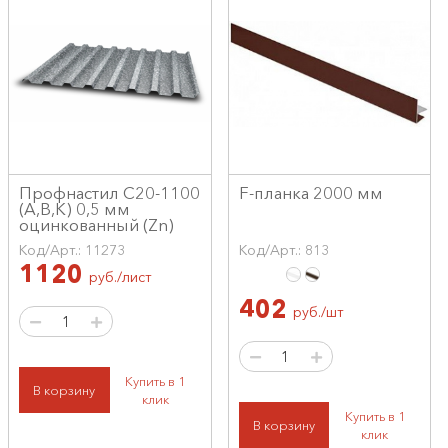
Профнастил С20-1100
F-планка 2000 мм
(А,В,К) 0,5 мм
оцинкованный (Zn)
Код/Арт.: 11273
Код/Арт.: 813
1120
руб./лист
402
руб./шт
Купить в 1
В корзину
клик
Купить в 1
В корзину
клик