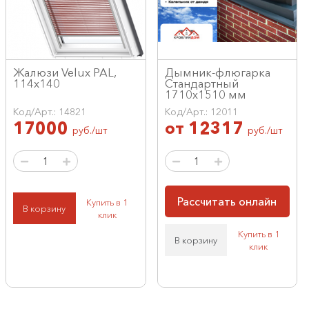
Жалюзи Velux PAL,
Дымник-флюгарка
114x140
Стандартный
1710х1510 мм
Код/Арт.: 14821
Код/Арт.: 12011
17000
от
12317
руб./шт
руб./шт
Рассчитать онлайн
Купить в 1
В корзину
клик
Купить в 1
В корзину
клик